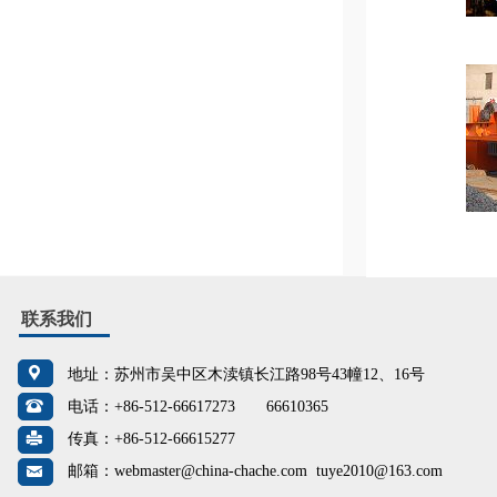
联系我们
끇
地址：苏州市吴中区木渎镇长江路98号43幢12、16号
뀰
电话：+86-512-66617273 66610365
넔
传真：+86-512-66615277
낂
邮箱：webmaster@china-chache.com tuye2010@163.com