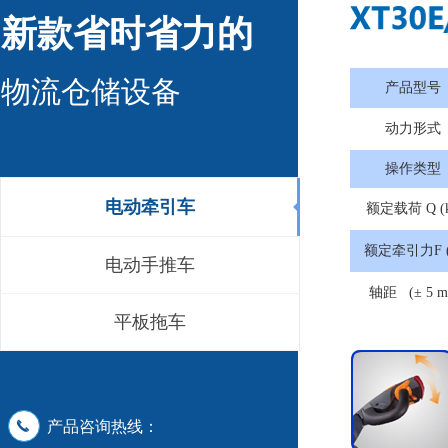
新款省时省力的
物流仓储设备
产品型
动力形式
操作类型
电动牵引车
额定载荷 Q (k
额定牵引力F (
电动手推车
轴距 (± 5 m
平板拖车
产品咨询热线：
끅