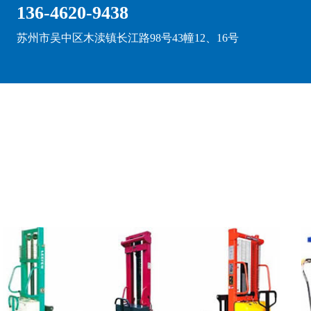
136-4620-9438
苏州市吴中区木渎镇长江路98号43幢12、16号